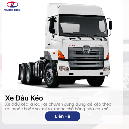
Xe Đầu Kéo
Xe đầu kéo là loại xe chuyên dụng dùng để kéo theo
rơ-moóc hoặc sơ-mi rơ-moóc chở hàng hóa có khối
lượng lớn. Xe gồm phần đầu (có động cơ và cabin) và
Liên Hệ
phần moóc tách rời, giúp linh hoạt trong vận chuyển
container, thiết bị siêu trường – siêu trọng và hàng hóa
liên tỉnh, quốc tế.