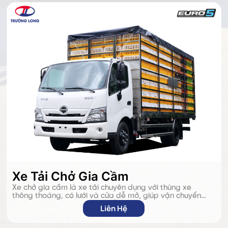
Xe Tải Chở Gia Cầm
Xe chở gia cầm là xe tải chuyên dụng với thùng xe
thông thoáng, có lưới và cửa dễ mở, giúp vận chuyển
gà, vịt an toàn, không làm tổn thương gia cầm trong
Liên Hệ
quá trình di chuyển.