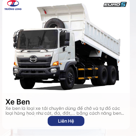
Xe Ben
Xe ben là loại xe tải chuyên dùng để chở và tự đổ các
loại hàng hoá như cát, đá, đất,... bằng cách nâng ben
thủy lực để đổ hàng nhanh chóng. Xe thường được sử
Liên Hệ
dụng trong xây dựng, khai thác mỏ và san lấp mặt
bằng...giúp tiết kiệm thời gian và công sức khi bốc dỡ
vật liệu.