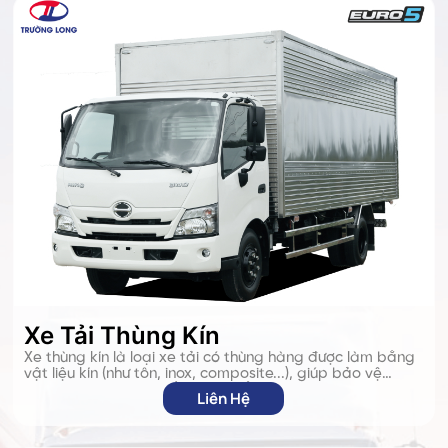
Xe Tải Thùng Kín
Xe thùng kín là loại xe tải có thùng hàng được làm bằng
vật liệu kín (như tôn, inox, composite...), giúp bảo vệ
hàng hóa khỏi mưa nắng, bụi bẩn và tác động bên
Liên Hệ
ngoài. Loại xe này thích hợp để chở các mặt hàng kị
nắng/mua như thực phẩm, hàng điện tử, quần áo, hàng
dễ hư hỏng hoặc yêu cầu vệ sinh cao.