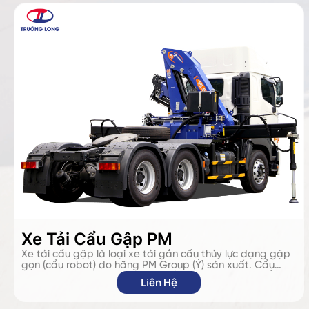
Xe Tải Cẩu Gập PM
Xe tải cẩu gập là loại xe tải gắn cẩu thủy lực dạng gập
gọn (cẩu robot) do hãng PM Group (Ý) sản xuất. Cẩu
gập PM có thiết có khả năng xếp gọn giúp tăng thể tích
Liên Hệ
chở hàng, dễ thao tác trong không gian hẹp, khả năng
nâng hạ linh hoạt, độ chính xác cao. Xe phù hợp cho