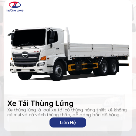
Xe Tải Thùng Lửng
Xe thùng lửng là loại xe tải có thùng hàng thiết kế không
có mui và có vách thùng thấp, dễ dàng bốc dỡ hàng
hóa từ hai bên. Loại xe này phù hợp để chở vật liệu xây
Liên Hệ
dựng, sắt thép, máy móc hoặc hàng hóa cồng kềnh
không cần che chắn.