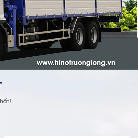
T
hất!