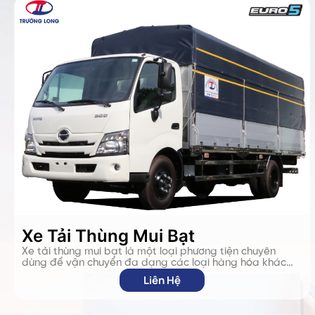
Xe Tải Thùng Mui Bạt
Xe tải thùng mui bạt là một loại phương tiện chuyên
dùng để vận chuyển đa dạng các loại hàng hóa khác
nhau vì có thiết kế linh hoạt giúp cho việc lên xuống đa
Liên Hệ
dạng các mặt hàng hoá thuận tiện và dễ dàng. Thiết
kế của xe là sự kết hợp đặc biệt của xe tải thùng kín và
xe tải thùng lửng. Vì vậy, xe tải thùng bạt là lựa chọn