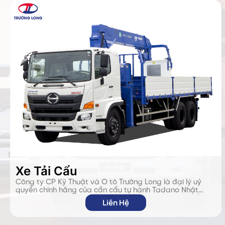
hàng đầu của rất nhiều doanh nghiệp và các khách
hàng cá nhân lựa chọn.
Xe Tải Cẩu
Công ty CP Kỹ Thuật và Ô tô Trường Long là đại lý uỷ
quyền chính hãng của cần cẩu tự hành Tadano Nhật
Bản tại Việt Nam. Chuyên cung cấp mới 100% cần cẩu tự
Liên Hệ
hành Tadano lắp trên các dòng xe cẩu Hino, xe cẩu
Isuzu, xe cẩu Hyundai, xe cẩu Dongfeng, xe cẩu
Chenglong, Thaco, JAC...