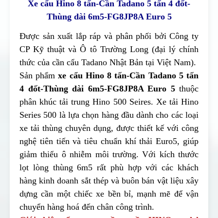
Xe cẩu Hino 8 tấn-Cần Tadano 5 tấn 4 đốt-
Thùng dài 6m5-FG8JP8A Euro 5
Được sản xuất lắp ráp và phân phối bởi Công ty
CP Kỹ thuật và Ô tô Trường Long (đại lý chính
thức của cần cẩu Tadano Nhật Bản tại Việt Nam).
Sản phẩm
xe cẩu Hino 8 tấn-Cần Tadano 5 tấn
4 đốt-Thùng dài 6m5-FG8JP8A Euro 5
thuộc
phân khúc tải trung Hino 500 Seires. Xe tải Hino
Series 500 là lựa chọn hàng đầu dành cho các loại
xe tải thùng chuyên dụng, được thiết kế với công
nghệ tiên tiến và tiêu chuẩn khí thải Euro5, giúp
giảm thiểu ô nhiễm môi trường. Với kích thước
lọt lòng thùng 6m5 rất phù hợp với các khách
hàng kinh doanh sắt thép và buôn bán vật liệu xây
dựng cần một chiếc xe bền bỉ, mạnh mẽ để vận
chuyển hàng hoá đến chân công trình.