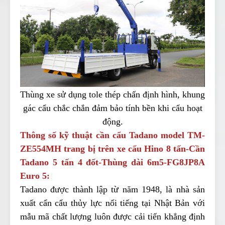
Thùng xe sử dụng tole thép chấn định hình, khung
gác cẩu chắc chắn đảm bảo tính bền khi cẩu hoạt
động.
Thông số kỹ thuật cần cẩu Tadano model TM-
ZE554MH trang bị trên xe cẩu Hino 8 tấn-Cần
Tadano 5 tấn 4 đốt-Thùng dài 6m5-FG8JP8A
Euro 5:
Tadano được thành lập từ năm 1948, là nhà sản
xuất cẩn cẩu thủy lực nổi tiếng tại Nhật Bản với
mẫu mã chất lượng luôn được cải tiến khẳng định