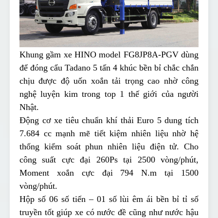
Khung gầm xe HINO model FG8JP8A-PGV dùng
để đóng cẩu Tadano 5 tấn 4 khúc bền bỉ chắc chắn
chịu được độ uốn xoắn tải trọng cao nhờ công
nghệ luyện kim trong top 1 thế giới của người
Nhật.
Động cơ xe tiêu chuẩn khí thải Euro 5 dung tích
7.684 cc mạnh mẽ tiết kiệm nhiên liệu nhờ hệ
thống kiểm soát phun nhiên liệu điện tử. Cho
công suất cực đại 260Ps tại 2500 vòng/phút,
Moment xoắn cực đại 794 N.m tại 1500
vòng/phút.
Hộp số 06 số tiến – 01 số lùi êm ái bền bỉ tỉ số
truyền tốt giúp xe có nước đề cũng như nước hậu