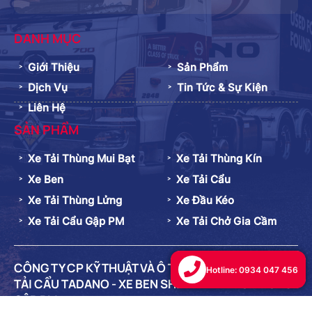
DANH MỤC
Giới Thiệu
Sản Phẩm
Dịch Vụ
Tin Tức & Sự Kiện
Liên Hệ
SẢN PHẨM
Xe Tải Thùng Mui Bạt
Xe Tải Thùng Kín
Xe Ben
Xe Tải Cẩu
Xe Tải Thùng Lửng
Xe Đầu Kéo
Xe Tải Cẩu Gập PM
Xe Tải Chở Gia Cầm
CÔNG TY CP KỸ THUẬT VÀ Ô TÔ TRƯỜNG LONG - XE
Hotline: 0934 047 456
TẢI CẨU TADANO - XE BEN SHINMAYWA - CẦN CẨU
GẬP PM