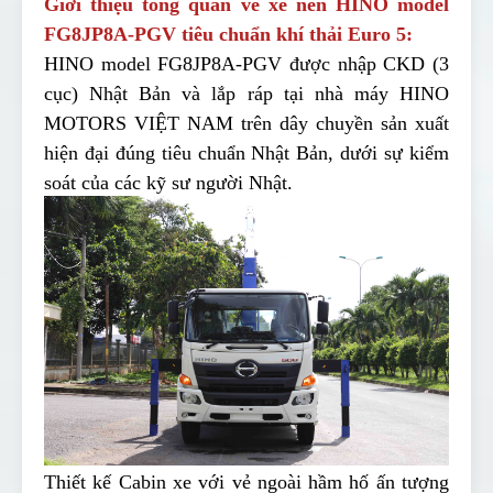
Giới thiệu tổng quan về xe nền HINO model
FG8JP8A-PGV tiêu chuẩn khí thải Euro 5:
HINO model FG8JP8A-PGV được nhập CKD (3
cục) Nhật Bản và lắp ráp tại nhà máy HINO
MOTORS VIỆT NAM trên dây chuyền sản xuất
hiện đại đúng tiêu chuẩn Nhật Bản, dưới sự kiểm
soát của các kỹ sư người Nhật.
Thiết kế Cabin xe với vẻ ngoài hầm hố ấn tượng