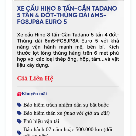
XE CẨU HINO 8 TẤN-CẦN TADANO
5 TẤN 4 ĐỐT-THÙNG DÀI 6M5-
FG8JP8A EURO 5
Xe cẩu Hino 8 tấn-Cần Tadano 5 tấn 4 đốt-
Thùng dài 6m5-FG8JP8A Euro 5 với khả
năng vận hành mạnh mẽ, bền bỉ. Kích
thước lọt lòng thùng hàng trên 6 mét phù
hợp với các loại thép ống, hộp, tấm...và vật
liệu xây dựng.
Giá Liên Hệ
Khuyến mãi
Bảo hiểm trách nhiệm dân sự bắt buộc
Bảo hiểm thân xe
(mua với giá ưu đãi)
Phù hiệu vận tải
Bảo hành 07 năm hoặc 500.000 km (đối
với xe nền)